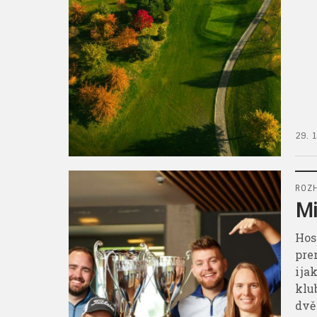
29. 
ROZ
Mi
Hos
pre
i j
klu
dvě