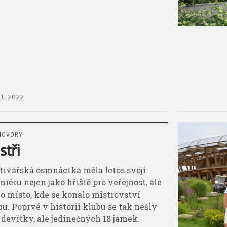
11. 2022
HOVORY
stři
tivařská osmnáctka měla letos svoji
miéru nejen jako hřiště pro veřejnost, ale
ako místo, kde se konalo mistrovství
bu. Poprvé v historii klubu se tak nešly
 devítky, ale jedinečných 18 jamek.