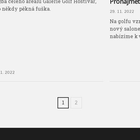
Pronajměte
žba celého areálu Galerie Golf Hostivař,
to někdy pěkná fuška.
29. 11. 2022
Na golfu vz
nový salon
nabízíme k 
11. 2022
1
2