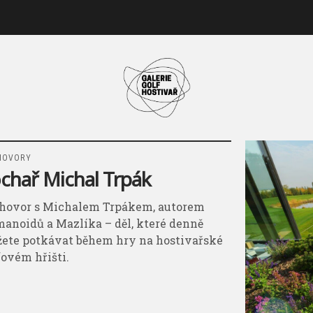
HOVORY
chař Michal Trpák
hovor s Michalem Trpákem, autorem
anoidů a Mazlíka – děl, které denně
ete potkávat během hry na hostivařské
fovém hřišti.