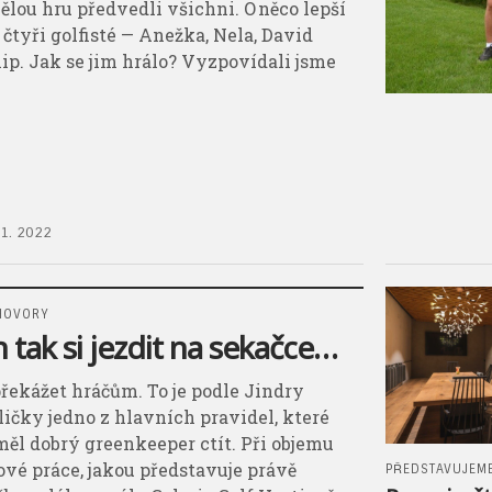
ělou hru předvedli všichni. O něco lepší
 čtyři golfisté — Anežka, Nela, David
ilip. Jak se jim hrálo? Vyzpovídali jsme
11. 2022
HOVORY
n tak si jezdit na sekačce…
řekážet hráčům. To je podle Jindry
ličky jedno z hlavních pravidel, které
měl dobrý greenkeeper ctít. Při objemu
ové práce, jakou představuje právě
PŘEDSTAVUJEM