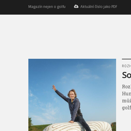
Magazín nejen o golfu
Aktuální číslo jako PDF
ROZ
So
Roz
Hum
můž
gol