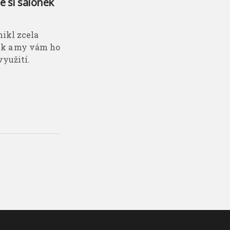
 si salonek
nikl zcela
ek a my vám ho
využití.