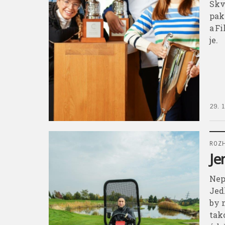
Skv
pak
a F
je.
29. 
ROZ
Je
Nep
Jed
by 
tak