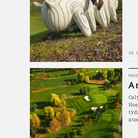
29. 
PŘED
A 
Cel
Hos
týd
a t