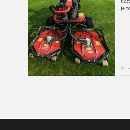
údr
je 
29. 