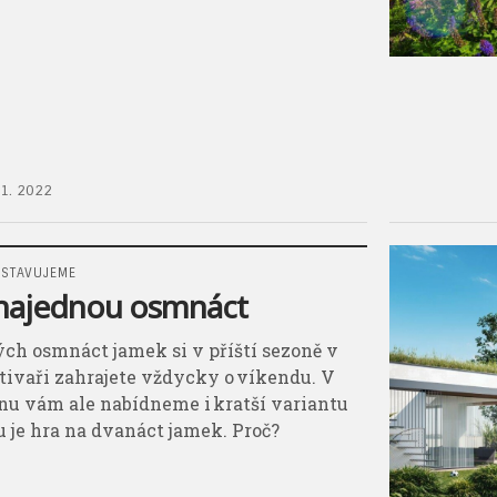
11. 2022
STAVUJEME
najednou osmnáct
ých osmnáct jamek si v příští sezoně v
tivaři zahrajete vždycky o víkendu. V
nu vám ale nabídneme i kratší variantu
ou je hra na dvanáct jamek. Proč?