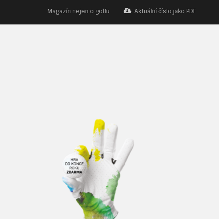
Magazín nejen o golfu
Aktuální číslo jako PDF