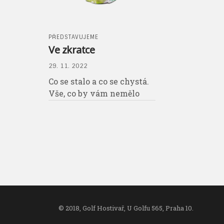
PŘEDSTAVUJEME
Ve zkratce
29. 11. 2022
Co se stalo a co se chystá.
Vše, co by vám nemělo
uniknout.
© 2018, Golf Hostivař, U Golfu 565, Praha 10.